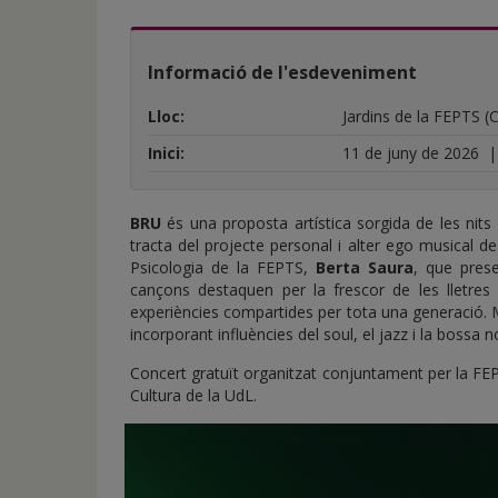
de
inicio
Informació de l'esdeveniment
Lloc:
Jardins de la FEPTS (
Inici:
11 de juny de 2026
BRU
és una proposta artística sorgida de les nits 
tracta del projecte personal i alter ego musical de
Psicologia de la FEPTS,
Berta Saura
, que pres
cançons destaquen per la frescor de les lletres 
experiències compartides per tota una generació. 
incorporant influències del soul, el jazz i la bossa no
Concert gratuït organitzat conjuntament per la FEPT
Cultura de la UdL.