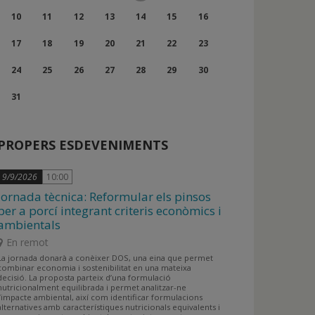
de
de
3
4
5
6
7
8
9
Dilluns,
Dimarts,
Dimecres,
Dijous,
Divendres,
Dissabte,
Diumenge,
10
11
12
13
14
15
16
Agost
Agost
de
de
de
de
de
de
de
10
11
12
13
14
15
16
Dilluns,
Dimarts,
Dimecres,
Dijous,
Divendres,
Dissabte,
Diumenge,
17
18
19
20
21
22
23
Agost
Agost
Agost
Agost
Agost
Agost
Agost
de
de
de
de
de
de
de
17
18
19
20
21
22
23
Dilluns,
Dimarts,
Dimecres,
Dijous,
Divendres,
Dissabte,
Diumenge,
24
25
26
27
28
29
30
Agost
Agost
Agost
Agost
Agost
Agost
Agost
de
de
de
de
de
de
de
24
25
26
27
28
29
30
Dilluns,
31
Agost
Agost
Agost
Agost
Agost
Agost
Agost
de
de
de
de
de
de
de
31
Agost
Agost
Agost
Agost
Agost
Agost
Agost
de
PROPERS ESDEVENIMENTS
Agost
9/9/2026
10:00
Jornada tècnica: Reformular els pinsos
per a porcí integrant criteris econòmics i
ambientals
En remot
La jornada donarà a conèixer DOS, una eina que permet
combinar economia i sostenibilitat en una mateixa
decisió. La proposta parteix d’una formulació
nutricionalment equilibrada i permet analitzar-ne
l’impacte ambiental, així com identificar formulacions
alternatives amb característiques nutricionals equivalents i