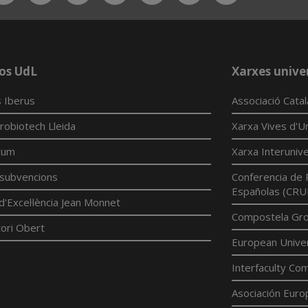
App
os UdL
Xarxes univer
 Iberus
Associació Cata
robiotech Lleida
Xarxa Vives d'Un
tum
Xarxa Interunive
í subvencions
Conferencia de 
Españolas (CRU
d'Excel·lència Jean Monnet
Compostela Grou
ori Obert
European Univer
Interfaculty Com
Asociación Euro