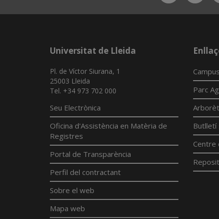
Universitat de Lleida
Enllaç
Pl. de Víctor Siurana, 1
Campus
25003 Lleida
Parc Ag
Tel. +34 973 702 000
Seu Electrònica
Arborè
Oficina d'Assistència en Matèria de
Butllet
Registres
Centre 
Portal de Transparència
Reposit
Perfil del contractant
Sobre el web
Mapa web