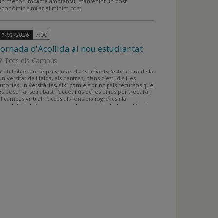
un menor impacte ambiental, mantenint un cost
econòmic similar al mínim cost
14/9/2026
7:00
Jornada d'Acollida al nou estudiantat
Tots els Campus
Amb l'objectiu de presentar als estudiants l'estructura de la
Universitat de Lleida, els centres, plans d’estudis i les
tutories universitàries, així com els principals recursos que
es posen al seu abast: l’accés i ús de les eines per treballar
al campus virtual, l’accés als fons bibliogràfics i la
possibilitat de formar-se en idiomes i assolir l'acreditació
lingüística a l'Institut de Llengües, entre altres.