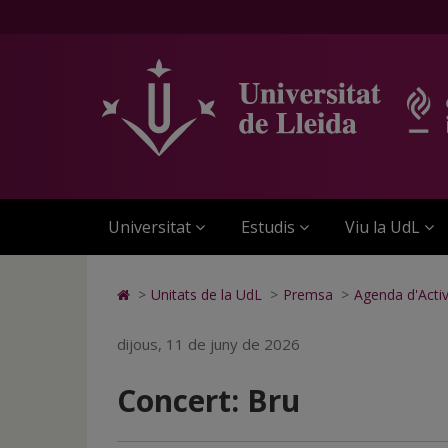
Concert:
Anar
Anar
Anar
Cerca
Accessibilitat.
a
al
al
Universitat
Bru
la
contingut
Mapa
de
pàgina
principal
Web.
Lleida
principal.
de
Universitat
Universitat
la
de
de
pàgina
Lleida
Lleida
Universitat
Estudis
Viu la UdL
Icono
>
Unitats de la UdL
>
Premsa
>
Agenda d'Activ
de
Home
dijous, 11 de juny de 2026
para
ir
Concert: Bru
a
la
página