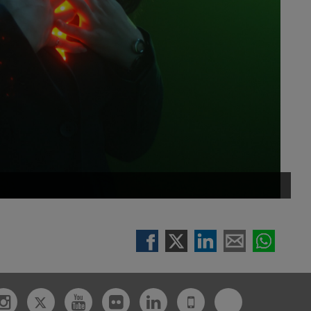
Twitter
Bluesky
ebook
Instagram
Youtube
Flickr
Linkedin
UdL