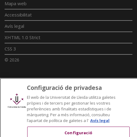
Mapa web
Accessibilitat
Avís legal
XHTML 1.0 Strict
CSS 3
© 2026
Enllaços UdL
Configuració de privadesa
Xarxes universitàries
El web de la Universitat de Lleida utilitza galetes
pròpies i de tercers per gestionar les vostres
preferències amb finalitats estadístiques i de
màrqueting. Per a més informació, consulteu
l’apartat de política de galetes a l'
Avís legal
Configuració