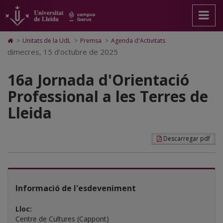
16a
Anar
Anar
Anar
Cerca
Accessibilitat.
a
al
al
Universitat
Jornada
la
contingut
Mapa
de
pàgina
principal
Web.
Lleida
d'Orientació
Icono
>
Unitats de la UdL
>
Premsa
>
Agenda d'Activitats
principal.
de
Universitat
de
dimecres, 15 d’octubre de 2025
Professional
Universitat
la
de
Home
de
pàgina
Lleida
para
a
Lleida
16a Jornada d'Orientació
ir
a
les
Professional a les Terres de
la
página
Terres
Lleida
de
inicio
de
Lleida
Descarregar pdf
Informació de l'esdeveniment
Lloc:
Centre de Cultures (Cappont)