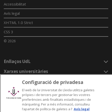
Accessibilitat
Avís legal
XHTML 1.0 Strict
CSS 3
© 2026
Enllaços UdL
Xarxes universitàries
Configuració de privadesa
El web de la Universitat de Lleida utilitza galetes
pròpies i de tercers per gestionar les vostres
preferències amb finalitats estadístiques i de
màrqueting. Per a més informació, consulteu
l’apartat de política de galetes a l'
Avís legal