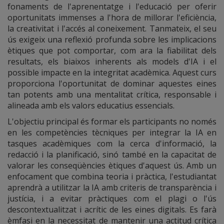
fonaments de l'aprenentatge i l'educació per oferir
oportunitats immenses a l'hora de millorar l'eficiència,
la creativitat i l'accés al coneixement. Tanmateix, el seu
ús exigeix una reflexió profunda sobre les implicacions
ètiques que pot comportar, com ara la fiabilitat dels
resultats, els biaixos inherents als models d'IA i el
possible impacte en la integritat acadèmica. Aquest curs
proporciona l'oportunitat de dominar aquestes eines
tan potents amb una mentalitat crítica, responsable i
alineada amb els valors educatius essencials.
L'objectiu principal és formar els participants no només
en les competències tècniques per integrar la IA en
tasques acadèmiques com la cerca d'informació, la
redacció i la planificació, sinó també en la capacitat de
valorar les conseqüències ètiques d'aquest ús. Amb un
enfocament que combina teoria i pràctica, l'estudiantat
aprendrà a utilitzar la IA amb criteris de transparència i
justícia, i a evitar pràctiques com el plagi o l'ús
descontextualitzat i acrític de les eines digitals. Es farà
èmfasi en la necessitat de mantenir una actitud crítica