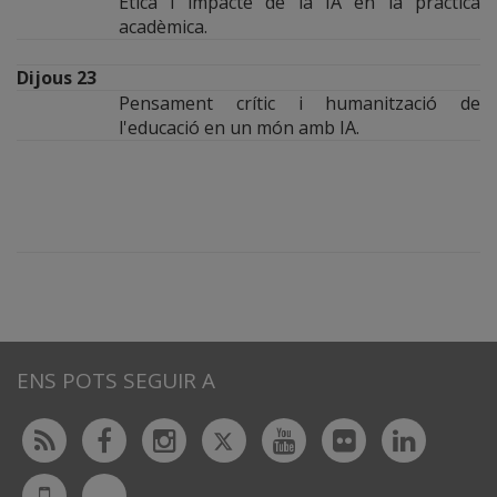
Ètica i impacte de la IA en la pràctica
acadèmica.
Dijous 23
Pensament crític i humanització de
l'educació en un món amb IA.
ENS POTS SEGUIR A
Twitter
Rss
Facebook
Instagram
Youtube
Flickr
Linked
Bluesky
UdL