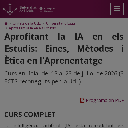
IA_estudis
Anar
Anar
Anar
Cerca
Accessibilitat.
a
al
al
Universitat
la
contingut
Mapa
de
pàgina
principal
Web.
Lleida
Icono
>
Unitats de la UdL
>
Universitat d'Estiu
principal.
de
Universitat
de
>
Aprofitant la IA en els Estudis
Universitat
la
de
Home
Aprofitant la IA en els
de
pàgina
Lleida
para
Lleida
ir
Estudis: Eines, Mètodes i
a
la
Ètica en l’Aprenentatge
página
de
inicio
Curs en línia, del 13 al 23 de juliol de 2026 (3
ECTS reconeguts per la UdL)
Programa en PDF
CURS COMPLET
La intel·ligència artificial (IA) està remodelant els