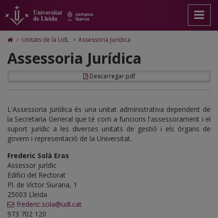
Assessoria
Anar
Anar
Anar
Cerca
Accessibilitat.
a
al
al
Universitat
Jurídica
la
contingut
Mapa
de
pàgina
principal
Web.
Lleida
Icono
>
Unitats de la UdL
>
Assessoria Jurídica
principal.
de
Universitat
de
Assessoria Jurídica
Universitat
la
de
Home
de
pàgina
Lleida
para
Lleida
ir
Descarregar pdf
a
la
página
de
L'Assessoria Jurídica és una unitat administrativa dependent de
inicio
la Secretaria General que té com a funcions l'assessorament i el
suport jurídic a les diverses unitats de gestió i els òrgans de
govern i representació de la Universitat.
Frederic Solà Eras
Assessor jurídic
Edifici del Rectorat
Pl. de Víctor Siurana, 1
25003 Lleida
frederic.sola@udl.cat
973 702 120