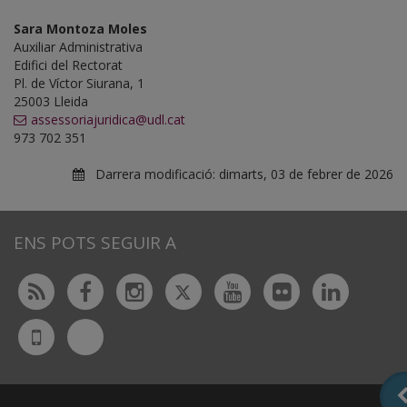
Sara Montoza Moles
Auxiliar Administrativa
Edifici del Rectorat
Pl. de Víctor Siurana, 1
25003 Lleida
assessoriajuridica@udl.cat
973 702 351
Darrera modificació:
dimarts, 03 de febrer de 2026
ENS POTS SEGUIR A
Twitter
Rss
Facebook
Instagram
Youtube
Flickr
Linked
Bluesky
UdL
App