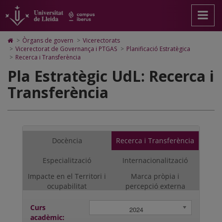
Pla
Anar
Anar
Anar
Cerca
Accessibilitat.
a
al
al
Universitat
Estratègic
la
contingut
Mapa
de
pàgina
principal
Web.
Lleida
UdL:
Icono
>
Òrgans de govern
>
Vicerectorats
principal.
de
Universitat
de
>
Vicerectorat de Governança i PTGAS
>
Planificació Estratègica
Recerca
Universitat
la
de
Home
>
Recerca i Transferència
de
pàgina
Lleida
para
i
Pla Estratègic UdL: Recerca i
Lleida
ir
a
Transferència
Transferència
la
página
de
inicio