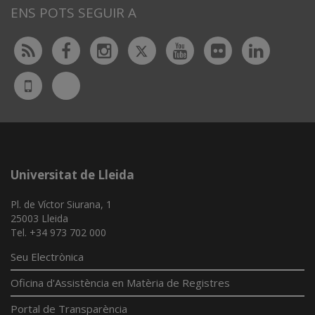
ENS POTS SEGUIR A
Twitter
Rss
Facebook
Instagram
Youtube
Flickr
Linked
Bluesky
UdL
App
Universitat de Lleida
Pl. de Víctor Siurana, 1
25003 Lleida
Tel. +34 973 702 000
Seu Electrònica
Oficina d'Assistència en Matèria de Registres
Portal de Transparència