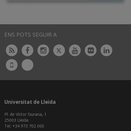
ENS POTS SEGUIR A
Twitter
Rss
Facebook
Instagram
Youtube
Flickr
Linked
Bluesky
UdL
App
Universitat de Lleida
Pl. de Víctor Siurana, 1
25003 Lleida
Tel. +34 973 702 000