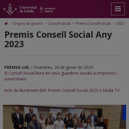
2023
Anar
Anar
Anar
Cerca
Accessibilitat.
a
al
al
Universitat
la
contingut
Mapa
de
pàgina
principal
Web.
Lleida
Icono
>
Òrgans de govern
>
Consell Social
>
Premis Consell Social
>
2023
principal.
de
Universitat
de
Premis Consell Social Any
Universitat
la
de
Home
de
pàgina
Lleida
para
2023
Lleida
ir
a
la
página
de
PREMSA UdL
/ Divendres, 26 de gener de 2024
inicio
El Consell Social lliura els seus guardons anuals a empreses i
universitaris
Acte de lliurament dels Premis Consell Social 2023 a Lleida TV