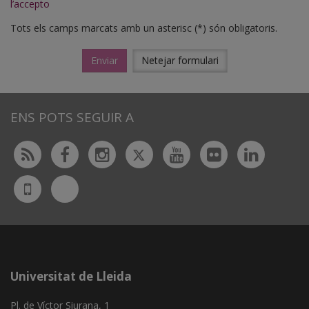
l’accepto
Tots els camps marcats amb un asterisc (*) són obligatoris.
Enviar
Netejar formulari
ENS POTS SEGUIR A
Twitter
Rss
Facebook
Instagram
Youtube
Flickr
Linked
Bluesky
UdL
App
Universitat de Lleida
Pl. de Víctor Siurana, 1