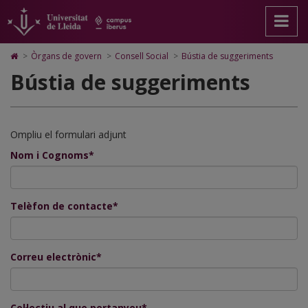
Bústia
Anar
Anar
Anar
Cerca
Accessibilitat.
a
al
al
Universitat
de
la
contingut
Mapa
de
pàgina
principal
Web.
Lleida
suggeriments
Icono
>
Òrgans de govern
>
Consell Social
>
Bústia de suggeriments
principal.
de
Universitat
de
Bústia de suggeriments
Universitat
la
de
Home
de
pàgina
Lleida
para
Lleida
ir
a
la
Ompliu el formulari adjunt
página
de
Nom i Cognoms*
inicio
Telèfon de contacte*
Correu electrònic*
Col·lectiu al que pertanyeu*