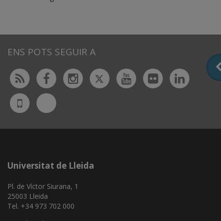
ENS POTS SEGUIR A
Twitter
Rss
Facebook
Instagram
Youtube
Flickr
Linked
Bluesky
UdL
App
Universitat de Lleida
Pl. de Víctor Siurana, 1
25003 Lleida
Tel. +34 973 702 000