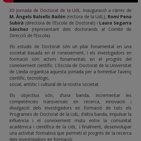
XII Jornada de Doctorat de la UdL
. Inauguració a càrrec de
M. Àngels Balsells Bailón
(rectora de la UdL),
Romi Pena
Subirà
(directora de l’Escola de Doctorat) i
Laura Segarra
Sánchez
(representant dels doctorands al Comitè de
Direcció de l’Escola).
Els estudis de Doctorat són un pilar fonamental en una
societat basada en el coneixement, i els investigadors en
formació són actors fonamentals en el progrés del
coneixement científic. L’Escola de Doctorat de la Universitat
de Lleida organitza aquesta Jornada per a fomentar l’avenç
científic, tecnològic,
social, artístic i cultural de la nostra societat.
Els objectius són, d’una banda, incrementar les
competències transversals en recerca, innovació i
divulgació dels investigadors en formació de tots els
Programes de Doctorat de la UdL; d’altra banda, impulsar la
influència i el coneixement mutu entre la comunitat
acadèmica i científica de la UdL. I finalment, desenvolupar
una activitat formativa que permeti el progrés de la recerca
dels investigadors en formació.